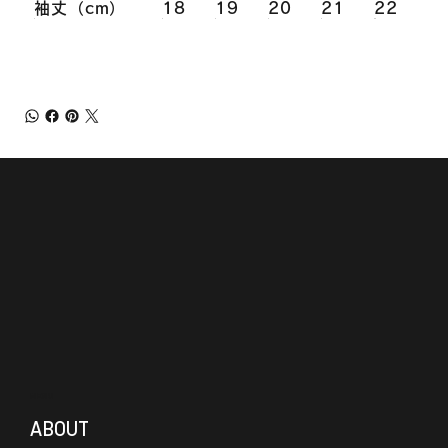
袖丈（cm）
18
19
20
21
22
MENU
ABOUT