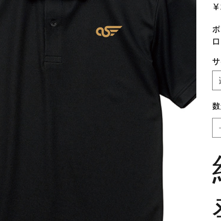
価
￥
格
ポ
ロ
サ
数