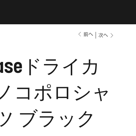
前へ
次へ
aseドライカ
ノコポロシャ
ツ ブラック