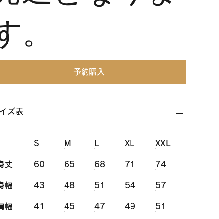
す。
予約購入
イズ表
S
M
L
XL
XXL
身丈
60
65
68
71
74
身幅
43
48
51
54
57
肩幅
41
45
47
49
51