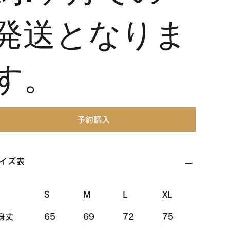
発送となりま
す。
予約購入
イズ表
S
M
L
XL
身丈
65
69
72
75