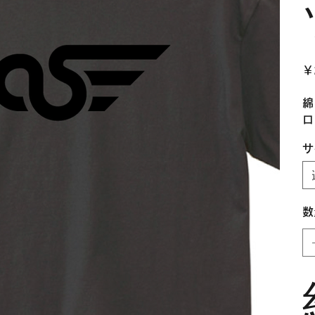
価
￥
格
綿
ロ
サ
数