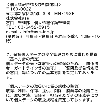
＜個人情報苦情及び相談窓口＞
〒160-0022
東京都新宿区新宿5-3-8 MHビル2F
株式会社ase
窓口：管理部 個人情報保護管理者
TEL：03-6452-5915
e-mail：
info@ase-inc.jp
(受付時間 月曜日～金曜日 祝祭日を除く 10時～16
時)
７. 保有個人データの安全管理のために講じた措置
（基本方針の策定）
個人データの適正な取扱いの確保のため、「関係法
令・ガイドライン等の遵守」、「質問及び苦情処理
の窓口」等についての基本方針を策定しておりま
す。
（個人データの取扱いに係る規律の整備）
取得、利用、保存、提供、削除・廃棄等の段階ごと
に、取扱方法、責任者・担当者及びその任務等につ
いて個人データの取扱規程を策定しております。