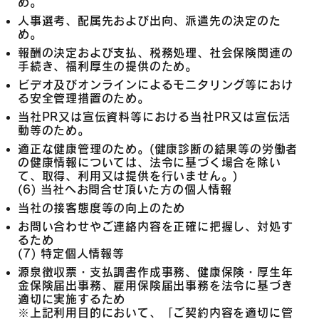
め。
人事選考、配属先および出向、派遣先の決定のた
め。
報酬の決定および支払、税務処理、社会保険関連の
手続き、福利厚生の提供のため。
ビデオ及びオンラインによるモニタリング等におけ
る安全管理措置のため。
当社PR又は宣伝資料等における当社PR又は宣伝活
動等のため。
適正な健康管理のため。(健康診断の結果等の労働者
の健康情報については、法令に基づく場合を除い
て、取得、利用又は提供を行いません。)
(6) 当社へお問合せ頂いた方の個人情報
当社の接客態度等の向上のため
お問い合わせやご連絡内容を正確に把握し、対処す
るため
(7) 特定個人情報等
源泉徴収票・支払調書作成事務、健康保険・厚生年
金保険届出事務、雇用保険届出事務を法令に基づき
適切に実施するため
※上記利用目的において、「ご契約内容を適切に管