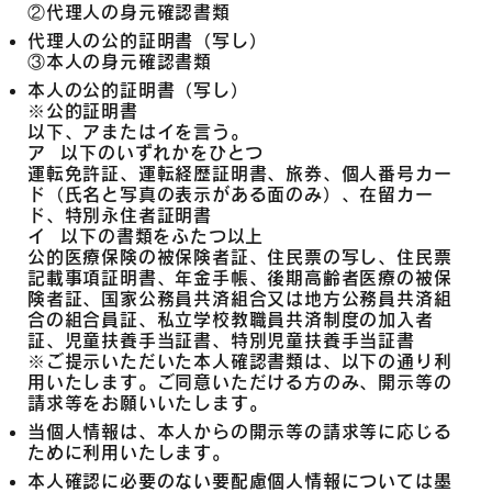
②代理人の身元確認書類
代理人の公的証明書（写し）
③本人の身元確認書類
本人の公的証明書（写し）
※公的証明書
以下、アまたはイを言う。
ア 以下のいずれかをひとつ
運転免許証、運転経歴証明書、旅券、個人番号カー
ド（氏名と写真の表示がある面のみ）、在留カー
ド、特別永住者証明書
イ 以下の書類をふたつ以上
公的医療保険の被保険者証、住民票の写し、住民票
記載事項証明書、年金手帳、後期高齢者医療の被保
険者証、国家公務員共済組合又は地方公務員共済組
合の組合員証、私立学校教職員共済制度の加入者
証、児童扶養手当証書、特別児童扶養手当証書
※ご提示いただいた本人確認書類は、以下の通り利
用いたします。ご同意いただける方のみ、開示等の
請求等をお願いいたします。
当個人情報は、本人からの開示等の請求等に応じる
ために利用いたします。
本人確認に必要のない要配慮個人情報については墨