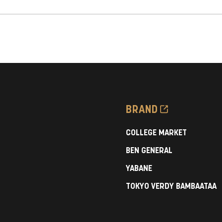
首都大学野球連盟の
首都
『COLLEGE MARKET』に
『CO
日本体育大学・東海大学・明
武蔵
星大学・明治学院大学が登
場！
BRAND
COLLEGE MARKET
BEN GENERAL
YABANE
TOKYO VERDY BAMBAATAA