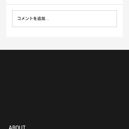
コメントを追加…
首都大学野球連盟の『COLLEGE
MARKET』に日本体育大学・東海大学・
明星大学・明治学院大学が登場！
MENU
ABOUT