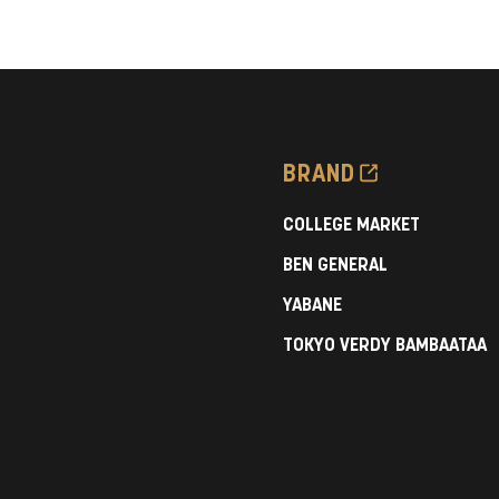
首都大学野球連盟の
首都
『COLLEGE MARKET』に
『CO
日本体育大学・東海大学・明
武蔵
星大学・明治学院大学が登
場！
BRAND
COLLEGE MARKET
BEN GENERAL
YABANE
TOKYO VERDY BAMBAATAA